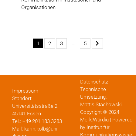
Organisationen
1
2
3
…
5
Datenschutz
Technische
Impressum
Umsetzung:
Standort:
Mattis Stachowski
Universitätsstraße 2
Copyright © 2024
45141 Essen
Merk:Würdig | Powered
Tel.: +49 201 183 3283
by Institut für
Mail: karin.kolb@uni-
Kommunikationswisse