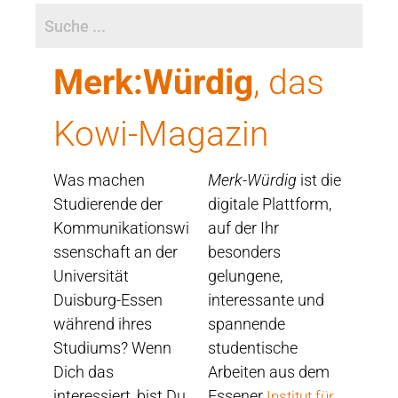
Merk:Würdig
, das
Kowi-Magazin
Was machen
Merk-Würdig
ist die
Studierende der
digitale Plattform,
Kommunikationswi
auf der Ihr
ssenschaft an der
besonders
Universität
gelungene,
Duisburg-Essen
interessante und
während ihres
spannende
Studiums? Wenn
studentische
Dich das
Arbeiten aus dem
interessiert, bist Du
Essener
Institut für