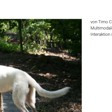
von Timo C
Multimodal
Interaktion