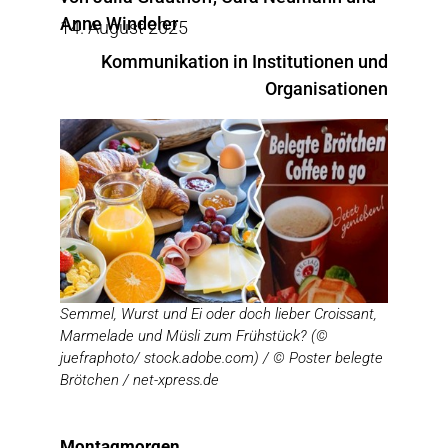
Anne Windeler
14. August 2025
Kommunikation in Institutionen und
Organisationen
Semmel, Wurst und Ei oder doch lieber Croissant,
Marmelade und Müsli zum Frühstück? (©
juefraphoto/ stock.adobe.com) / © Poster belegte
Brötchen / net-xpress.de
Montagmorgen