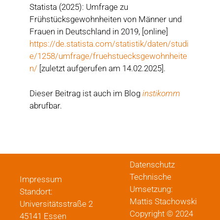
Statista (2025): Umfrage zu
Frühstücksgewohnheiten von Männer und
Frauen in Deutschland in 2019, [online]
https://de.statista.com/statistik/daten/studi
e/1258/umfrage/fruehstuecksgewohnheite
n/
[zuletzt aufgerufen am 14.02.2025].
Dieser Beitrag ist auch im Blog
instikomm
abrufbar.
Datenschutz
Technische
Impressum
Umsetzung:
Standort:
Mattis Stachowski
Universitätsstraße 2
Copyright © 2024
45141 Essen