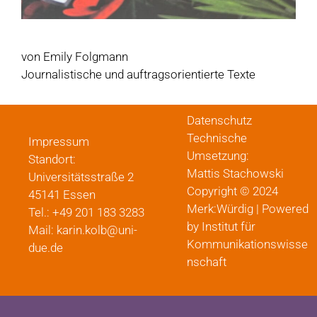
von Emily Folgmann
Journalistische und auftragsorientierte Texte
Datenschutz
Technische
Impressum
Umsetzung:
Standort:
Mattis Stachowski
Universitätsstraße 2
Copyright © 2024
45141 Essen
Merk:Würdig | Powered
Tel.: +49 201 183 3283
by Institut für
Mail: karin.kolb@uni-
Kommunikationswisse
due.de
nschaft